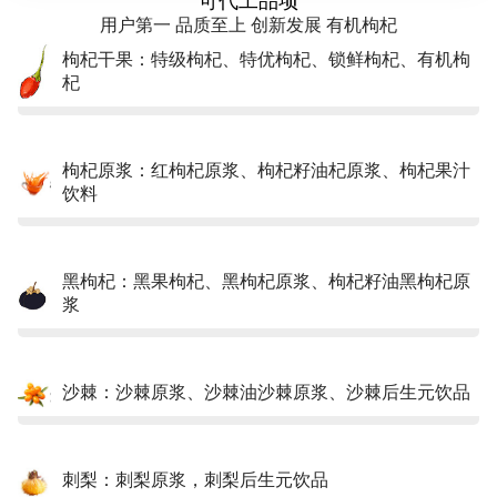
可代工品项
用户第一 品质至上 创新发展 有机枸杞
枸杞干果：特级枸杞、特优枸杞、锁鲜枸杞、有机枸
杞
枸杞原浆：红枸杞原浆、枸杞籽油杞原浆、枸杞果汁
饮料
黑枸杞：黑果枸杞、黑枸杞原浆、枸杞籽油黑枸杞原
浆
沙棘：沙棘原浆、沙棘油沙棘原浆、沙棘后生元饮品
刺梨：刺梨原浆，刺梨后生元饮品