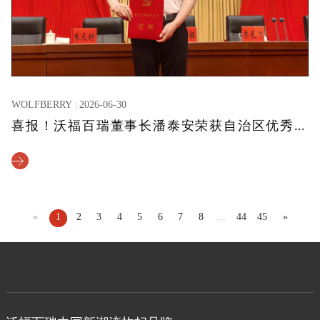
WOLFBERRY
2026-06-30
喜报！沃福百瑞董事长潘泰安荣获自治区优秀共产党员
«
1
2
3
4
5
6
7
8
...
44
45
»