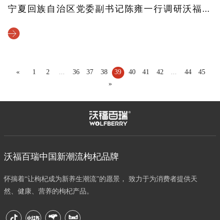
宁夏回族自治区党委副书记陈雍一行调研沃福百瑞绿色食品产业发展情况
«
1
2
...
36
37
38
39
40
41
42
...
44
45
»
沃福百瑞中国新潮流枸杞品牌
怀揣着“让枸杞成为新养生潮流”的愿景， 致力于为消费者提供天
然、健康、营养的枸杞产品。