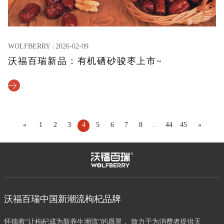
WOLFBERRY
2026-02-09
沃福百瑞新品：有机硒砂骏枣上市~
«
1
2
3
4
5
6
7
8
...
44
45
»
沃福百瑞中国新潮流枸杞品牌
怀揣着“让枸杞成为新养生潮流”的愿景， 致力于为消费者提供天