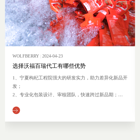
WOLFBERRY
2024-04-23
可代工品项有哪些？
优势
1）枸杞干果：特级枸杞、特优枸
杞；
实力，助力差异化新品开
2）枸杞原浆：红枸杞原浆、枸杞
汁饮料；
，快速跨过新品期；
3）黑枸杞：黑果枸杞、黑枸杞原
合作方恶意降价；
浆；
应商，25天急速供应能
4）沙棘：沙棘原浆、沙棘油沙棘
品；
、5项有机产品认证、强
5）刺梨：刺梨原浆、刺梨后生元