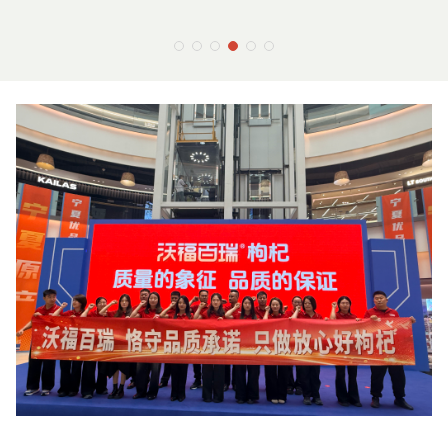
6）树莓：红树莓原浆、树莓精粹
厂检三方检保证质量可
7）枸杞粉：枸杞喷雾粉、益生菌
8）枸杞深加工：枸杞糖肽颗粒、
宣传文案美工设计全套服
杞籽油叶黄素凝胶糖果；
视化生产线的强大硬件
；
直播场地，助力直播销
流和一件代发服务；
属物流快赔服务，售后更安
输出服务，复购率大幅提