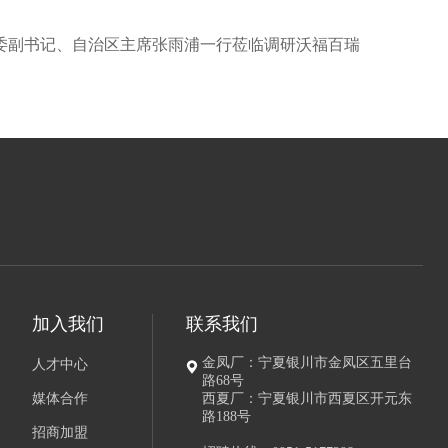
委副书记、自治区主席张雨浦一行莅临调研沃福百瑞
加入我们
联系我们
金凤厂：宁夏银川市金凤区五里台
人才中心
路68号
媒体合作
西夏厂：宁夏银川市西夏区开元东
路188号
招商加盟