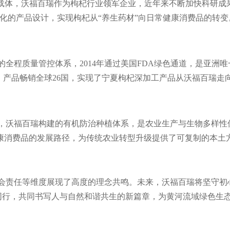
要载体，沃福百瑞作为枸杞行业领军企业，近年来不断加快科研成
化的产品设计，实现枸杞从“养生药材”向日常健康消费品的转变
的全程质量管控体系，2014年通过美国FDA绿色通道，是亚洲
证，产品畅销全球26国，实现了宁夏枸杞深加工产品从沃福百瑞走
，沃福百瑞构建的有机防治种植体系，是农业生产与生物多样性
康消费品的发展路径，为传统农业转型升级提供了可复制的本土
会责任等维度展现了高度的理念共鸣。未来，沃福百瑞将坚守初
手同行，共同书写人与自然和谐共生的新篇章，为黄河流域绿色生