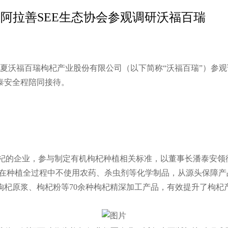
 阿拉善SEE生态协会参观调研沃福百瑞
临宁夏沃福百瑞枸杞产业股份有限公司（以下简称“沃福百瑞”）
泰安全程陪同接待。
杞的企业，参与制定有机枸杞种植相关标准，以董事长潘泰安领
并在种植全过程中不使用农药、杀虫剂等化学制品，从源头保障
枸杞原浆、枸杞粉等70余种枸杞精深加工产品，有效提升了枸杞