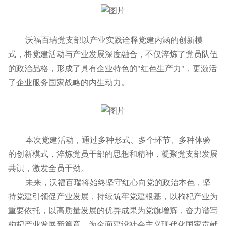
沃福百瑞党支部以产业实践诠释党建内涵的创新模
式，将党建活动与产业发展深度融合，不仅淬炼了党员队伍
的政治品格，形成了具有企业特色的"红色生产力"，更激活
了企业服务国家战略的内生动力。
本次党建活动，通过多种形式、多个环节、多种体验
的创新模式，淬炼党员干部的思想和精神，凝聚党支部发展
共识，激发全员干劲。
未来，沃福百瑞将始终坚守红心向党的政治本色，坚
持党建引领促产业发展，持续筑牢党建根基，以枸杞产业为
重要依托，以高质量发展的优异成果为党旗增辉，奋力谱写
枸杞产业发展新篇章，为全面建设社会主义现代化国家贡献