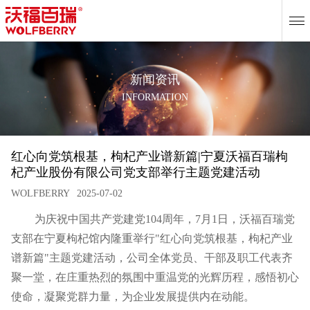
EN
新闻资讯
INFORMATION
红心向党筑根基，枸杞产业谱新篇|宁夏沃福百瑞枸
杞产业股份有限公司党支部举行主题党建活动
WOLFBERRY
2025-07-02
为庆祝中国共产党建党104周年，7月1日，沃福百瑞党
支部在宁夏枸杞馆内隆重举行"红心向党筑根基，枸杞产业
谱新篇"主题党建活动，公司全体党员、干部及职工代表齐
聚一堂，在庄重热烈的氛围中重温党的光辉历程，感悟初心
使命，凝聚党群力量，为企业发展提供内在动能。