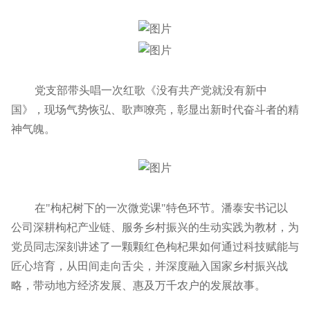
党支部带头唱一次红歌《
没有共产党就没有新中
国
》，现场气势恢弘、歌声嘹亮，彰显出新时代奋斗者的精
神气魄。
在"枸杞树下的一次微党课"特色环节。潘泰安书记以
公司深耕枸杞产业链、服务乡村振兴的生动实践为教材，为
党员同志深刻讲述了一颗颗红色枸杞果如何通过科技赋能与
匠心培育，从田间走向舌尖，并深度融入国家乡村振兴战
略，带动地方经济发展、惠及万千农户的发展故事。