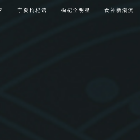
牌
宁夏枸杞馆
枸杞全明星
食补新潮流