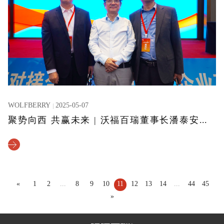
WOLFBERRY
2025-05-07
聚势向西 共赢未来 | 沃福百瑞董事长潘泰安对话郑强教授
«
1
2
...
8
9
10
11
12
13
14
...
44
45
»